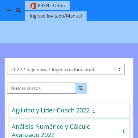
Salta al contenido principal
FRSN - O365
Panel lateral
Ingreso Invitado/Manual
Selector de búsqueda de entrada
Categorías
Buscar cursos
Buscar cursos
Agilidad y Lider-Coach 2022
Análisis Numérico y Cálculo
Avanzado 2022