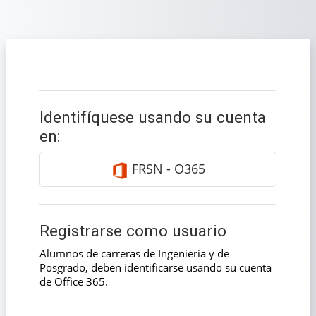
Salta al contenido principal
Saltar a creación de una nueva cuenta
Identifíquese usando su cuenta
en:
FRSN - O365
Registrarse como usuario
Alumnos de carreras de Ingenieria y de
Posgrado, deben identificarse usando su cuenta
de Office 365.